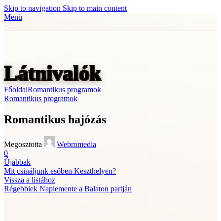
Skip to navigation
Skip to main content
Menü
Látnivalók
Főoldal
Romantikus programok
Romantikus programok
Romantikus hajózás
Megosztotta
Webromedia
0
Újabbak
Mit csináljunk esőben Keszthelyen?
Vissza a listához
Régebbiek
Naplemente a Balaton partján