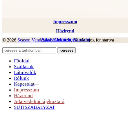
Impresszum
Házirend
Adatvédelmi tájékoztató
© 2026
Season Vendégház Keszthely
. Minden jog fenntartva
Keresés
Főoldal
Szállások
Látnivalók
Rólunk
Kapcsolat
Impresszum
Házirend
Adatvédelmi tájékoztató
SÜTISZABÁLYZAT