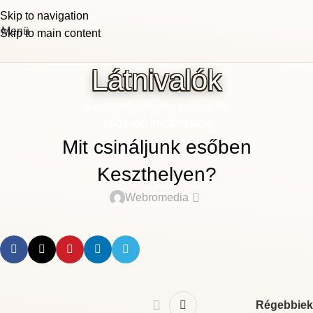
Skip to navigation
Menü
Skip to main content
Látnivalók
Főoldal
Esős idő programok
ESŐS IDŐ PROGRAMOK
Mit csináljunk esőben
Keszthelyen?
0
Webromedia
Régebbiek