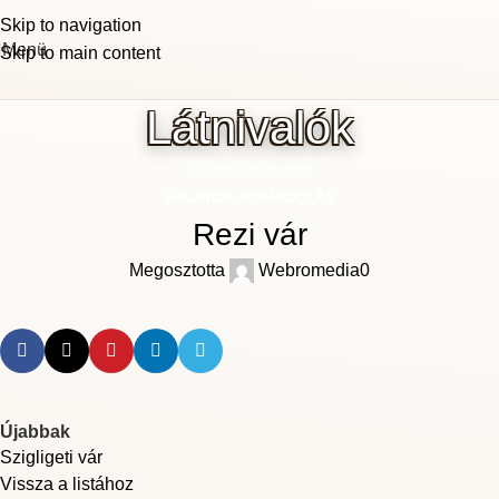
Skip to navigation
Menü
Skip to main content
Látnivalók
Főoldal
Balaton
BALATON
,
KIRÁNDULÁS
Rezi vár
Megosztotta
Webromedia
0
Újabbak
Szigligeti vár
Vissza a listához