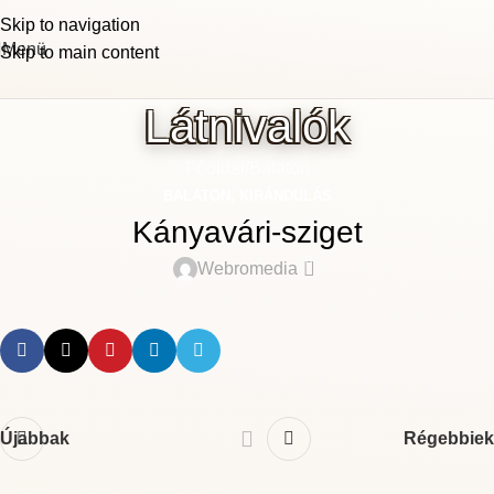
Skip to navigation
Menü
Skip to main content
Látnivalók
Főoldal
Balaton
BALATON
,
KIRÁNDULÁS
Kányavári-sziget
0
Webromedia
Újabbak
Régebbiek