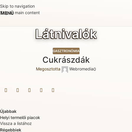
Skip to navigation
Skip to main content
MENÜ
Látnivalók
Főoldal
Gasztronómia
GASZTRONÓMIA
Cukrászdák
Megosztotta
Webromedia
0
Újabbak
Helyi termelői piacok
Vissza a listához
Régebbiek