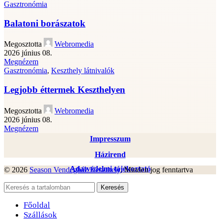
Gasztronómia
Balatoni borászatok
Megosztotta
Webromedia
2026 június 08.
Megnézem
Gasztronómia
,
Keszthely látnivalók
Legjobb éttermek Keszthelyen
Megosztotta
Webromedia
2026 június 08.
Megnézem
Impresszum
Házirend
Adatvédelmi tájékoztató
© 2026
Season Vendégház Keszthely
. Minden jog fenntartva
Keresés
Főoldal
Szállások