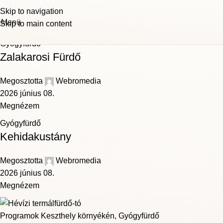
Gyógyfürdő
Skip to navigation
Menü
Skip to main content
Főoldal
"Gyógyfürdő" kategória archívum
Gyógyfürdő
Zalakarosi Fürdő
Megosztotta
Webromedia
2026 június 08.
Megnézem
Gyógyfürdő
Kehidakustány
Megosztotta
Webromedia
2026 június 08.
Megnézem
Programok Keszthely környékén
,
Gyógyfürdő