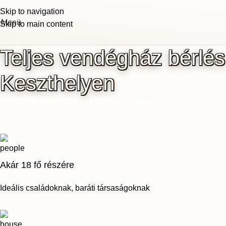
Skip to navigation
Menü
Skip to main content
Teljes vendégház bérlés
Keszthelyen
Főoldal
Teljes vendégház bérlés Keszthelyen
Akár 18 fő részére
Ideális családoknak, baráti társaságoknak