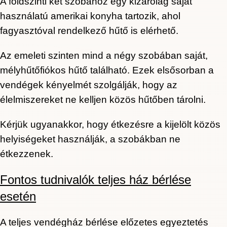
A földszinti két szobához egy kizárólag saját
használatú amerikai konyha tartozik, ahol
fagyasztóval rendelkező hűtő is elérhető.
Az emeleti szinten mind a négy szobában saját,
mélyhűtőfiókos hűtő található. Ezek elsősorban a
vendégek kényelmét szolgálják, hogy az
élelmiszereket ne kelljen közös hűtőben tárolni.
Kérjük ugyanakkor, hogy étkezésre a kijelölt közös
helyiségeket használják, a szobákban ne
étkezzenek.
Fontos tudnivalók teljes ház bérlése
esetén
A teljes vendégház bérlése előzetes egyeztetés